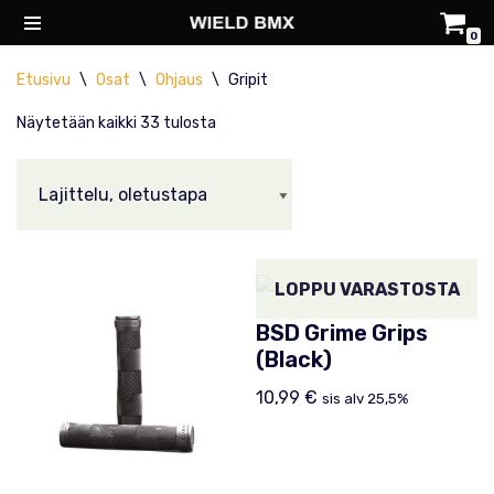
0
Siirry
Etusivu
\
Osat
\
Ohjaus
\
Gripit
suoraan
sisältöön
Näytetään kaikki 33 tulosta
LOPPU VARASTOSTA
BSD Grime Grips
(Black)
10,99
€
sis alv 25,5%