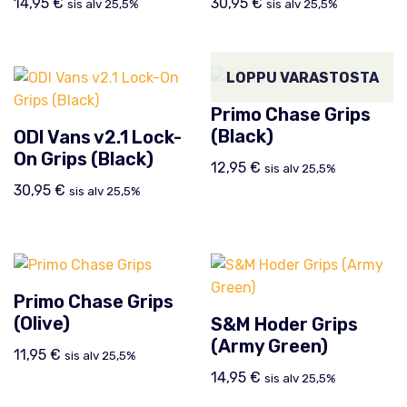
14,95
€
30,95
€
sis alv 25,5%
sis alv 25,5%
LOPPU VARASTOSTA
Primo Chase Grips
(Black)
ODI Vans v2.1 Lock-
On Grips (Black)
12,95
€
sis alv 25,5%
30,95
€
sis alv 25,5%
Primo Chase Grips
(Olive)
S&M Hoder Grips
(Army Green)
11,95
€
sis alv 25,5%
14,95
€
sis alv 25,5%