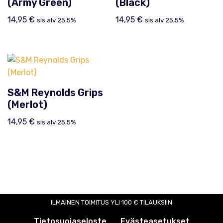
(Army Green)
(Black)
14,95
€
14,95
€
sis alv 25,5%
sis alv 25,5%
S&M Reynolds Grips
(Merlot)
14,95
€
sis alv 25,5%
ILMAINEN TOIMITUS YLI 100 € TILAUKSIIN
Tietosuojaseloste
Evästeasetukset