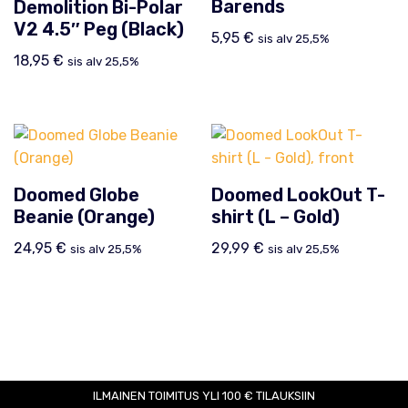
Barends
Demolition Bi-Polar
V2 4.5″ Peg (Black)
5,95
€
sis alv 25,5%
18,95
€
sis alv 25,5%
Doomed Globe
Doomed LookOut T-
Beanie (Orange)
shirt (L – Gold)
24,95
€
29,99
€
sis alv 25,5%
sis alv 25,5%
ILMAINEN TOIMITUS YLI 100 € TILAUKSIIN