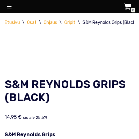
0
Siirry
Etusivu
\
Osat
\
Ohjaus
\
Gripit
\
S&M Reynolds Grips (Black)
suoraan
sisältöön
S&M REYNOLDS GRIPS
(BLACK)
14,95
€
sis alv 25,5%
S&M Reynolds Grips