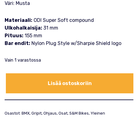
Väri: Musta
Materiaali:
ODI Super Soft compound
Ulkohalkaisija:
31 mm
Pituus:
155 mm
Bar endit:
Nylon Plug Style w/Sharpie Shield logo
Vain 1 varastossa
Lisää ostoskoriin
Osastot:
BMX
,
Gripit
,
Ohjaus
,
Osat
,
S&M Bikes
,
Yleinen