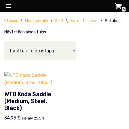
0
Siirry
Etusivu
\
Muu pyöräily
\
Osat
\
Satulat ja osat
\
Satulat
suoraan
sisältöön
Näytetään ainoa tulos
WTB Koda Saddle
(Medium, Steel,
Black)
34,95
€
sis alv 25,5%