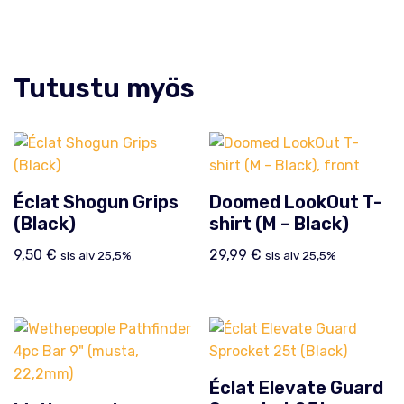
Tutustu myös
Éclat Shogun Grips
Doomed LookOut T-
(Black)
shirt (M – Black)
9,50
€
29,99
€
sis alv 25,5%
sis alv 25,5%
Éclat Elevate Guard