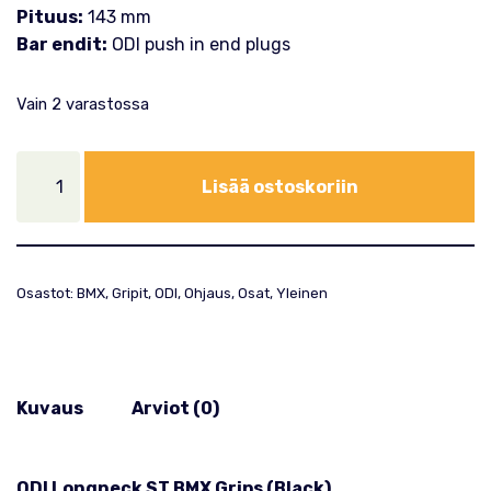
Pituus:
143 mm
Bar endit:
ODI push in end plugs
Vain 2 varastossa
Lisää ostoskoriin
Osastot:
BMX
,
Gripit
,
ODI
,
Ohjaus
,
Osat
,
Yleinen
Kuvaus
Arviot (0)
ODI Longneck ST BMX Grips (Black)