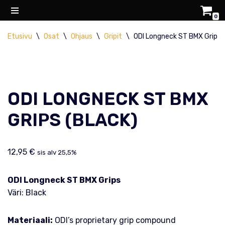
0
Siirry
Etusivu
\
Osat
\
Ohjaus
\
Gripit
\
ODI Longneck ST BMX Grips (
suoraan
sisältöön
ODI LONGNECK ST BMX
GRIPS (BLACK)
12,95
€
sis alv 25,5%
ODI Longneck ST BMX Grips
Väri: Black
Materiaali:
ODI’s proprietary grip compound