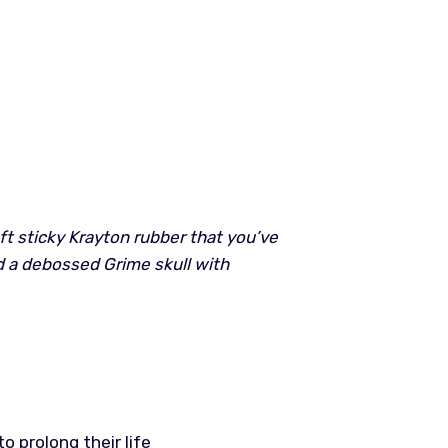
t sticky Krayton rubber that you’ve
d a debossed Grime skull with
 prolong their life