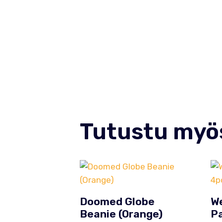
Tutustu myö
Doomed Globe
W
Beanie (Orange)
Pa