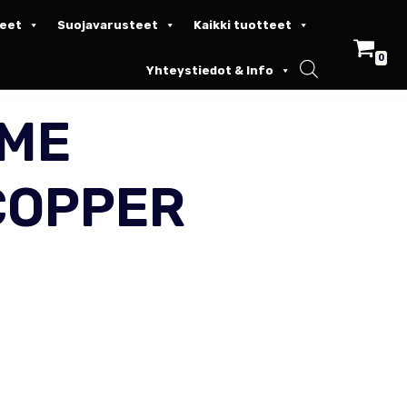
keet
Suojavarusteet
Kaikki tuotteet
0
Yhteystiedot & Info
IME
COPPER