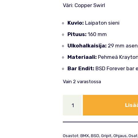
Väri: Copper Swirl
Kuvio:
Laipaton sieni
Pituus:
160 mm
Ulkohalkaisija:
29 mm asen
Materiaali:
Pehmeä Krayton
Bar Endit:
BSD Forever bar 
Vain 2 varastossa
Lisä
Osastot:
BMX
,
BSD
,
Gripit
,
Ohjaus
,
Osat