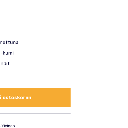
nettuna
-kumi
endit
ä ostoskoriin
,
Yleinen