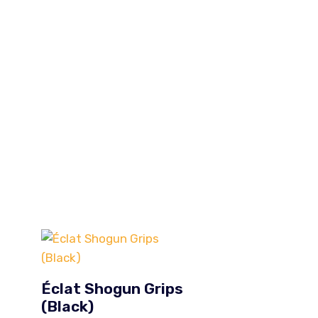
5
Éclat Shogun Grips
(Black)