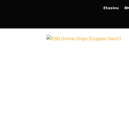
Etusivu
B
Siirry
Etusivu
\
Osat
\
Ohjaus
\
Gripit
\
BSD G
suoraan
sisältöön