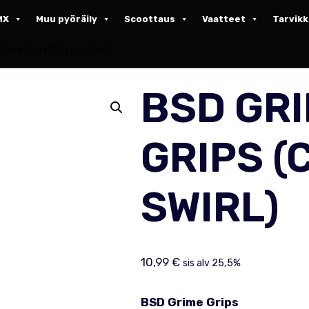
MX
Muu pyöräily
Scoottaus
Vaatteet
Tarvik
rime Grips (Copper Swirl)
BSD GR
GRIPS (
SWIRL)
10,99
€
sis alv 25,5%
BSD Grime Grips