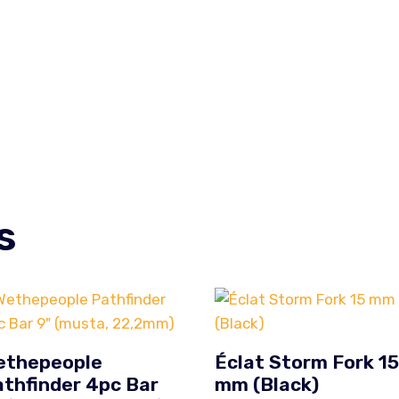
s
ethepeople
Éclat Storm Fork 1
thfinder 4pc Bar
mm (Black)