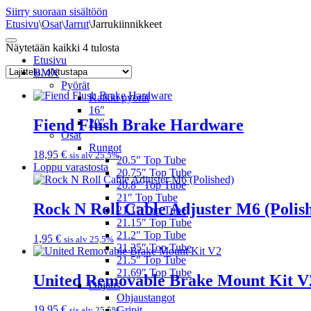
Siirry suoraan sisältöön
Etusivu
\
Osat
\
Jarrut
\
Jarrukiinnikkeet
Näytetään kaikki 4 tulosta
Etusivu
BMX
Pyörät
Kaikki pyörät
16″
Fiend Flush Brake Hardware
20″
Osat
Rungot
18,95
€
sis alv 25,5%
20.5″ Top Tube
Loppu varastosta
20.75″ Top Tube
20.8″ Top Tube
21″ Top Tube
Rock N Roll Cable Adjuster M6 (Polis
21.1″ Top Tube
21.15″ Top Tube
21.2″ Top Tube
1,95
€
sis alv 25,5%
21.25″ Top Tube
21.5″ Top Tube
21.69″ Top Tube
United Removable Brake Mount Kit V
Ohjaus
Ohjaustangot
19,95
€
Gripit
sis alv 25,5%