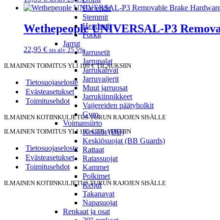
Bar endit
Stemmit
Headsetit
Wethepeople UNIVERSAL-P3 Remova
Forkit
Jarrut
22,95
€
sis alv 25,5%
Jarrusetit
Jarrupalat
ILMAINEN TOIMITUS YLI 100 € TILAUKSIIN
Jarrukahvat
Jarruvaijerit
Tietosuojaseloste
Muut jarruosat
Evästeasetukset
Jarrukiinnikkeet
Toimitusehdot
Vaijereiden päätyholkit
Gyro
ILMAINEN KOTIINKULJETUS TURUN RAJOJEN SISÄLLE
Voimansiirto
Keskiöt (BB)
ILMAINEN TOIMITUS YLI 100 € TILAUKSIIN
Keskiösuojat (BB Guards)
Tietosuojaseloste
Rattaat
Evästeasetukset
Ratassuojat
Toimitusehdot
Kammet
Polkimet
ILMAINEN KOTIINKULJETUS TURUN RAJOJEN SISÄLLE
Ketjut
Takanavat
Napasuojat
Renkaat ja osat