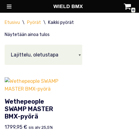
0
Siirry
Etusivu
\
Pyörät
\
Kaikki pyörät
suoraan
sisältöön
Näytetään ainoa tulos
Wethepeople
SWAMP MASTER
BMX-pyörä
1799,95
€
sis alv 25,5%