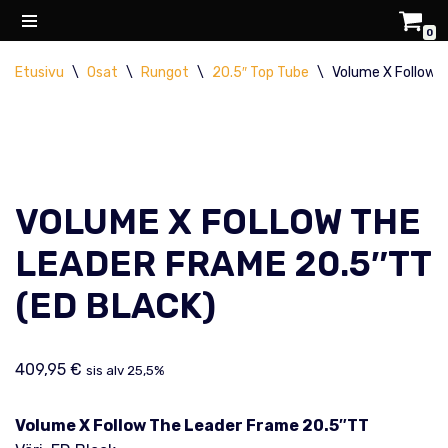
0
Siirry
Etusivu
\
Osat
\
Rungot
\
20.5″ Top Tube
\
Volume X Follow T
suoraan
sisältöön
VOLUME X FOLLOW THE
LEADER FRAME 20.5″TT
(ED BLACK)
409,95
€
sis alv 25,5%
Volume X Follow The Leader Frame 20.5″TT