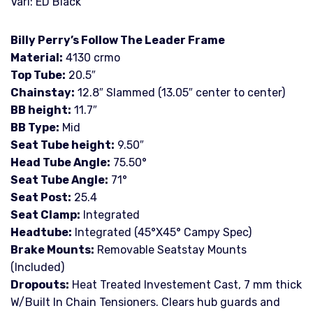
Väri: ED Black
Billy Perry’s Follow The Leader Frame
Material:
4130 crmo
Top Tube:
20.5″
Chainstay:
12.8″ Slammed (13.05″ center to center)
BB height:
11.7″
BB Type:
Mid
Seat Tube height:
9.50″
Head Tube Angle:
75.50°
Seat Tube Angle:
71°
Seat Post:
25.4
Seat Clamp:
Integrated
Headtube:
Integrated (45°X45° Campy Spec)
Brake Mounts:
Removable Seatstay Mounts
(Included)
Dropouts:
Heat Treated Investement Cast, 7 mm thick
W/Built In Chain Tensioners. Clears hub guards and