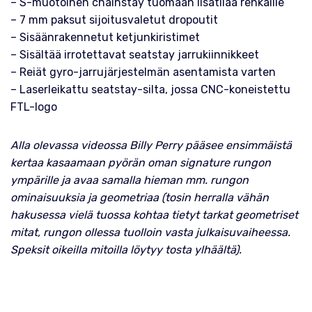
– S-muotoinen chainstay tuomaan lisätilaa renkaille
– 7 mm paksut sijoitusvaletut dropoutit
– Sisäänrakennetut ketjunkiristimet
– Sisältää irrotettavat seatstay jarrukiinnikkeet
– Reiät gyro-jarrujärjestelmän asentamista varten
– Laserleikattu seatstay-silta, jossa CNC-koneistettu
FTL-logo
Alla olevassa videossa Billy Perry pääsee ensimmäistä
kertaa kasaamaan pyörän oman signature rungon
ympärille ja avaa samalla hieman mm. rungon
ominaisuuksia ja geometriaa (tosin herralla vähän
hakusessa vielä tuossa kohtaa tietyt tarkat geometriset
mitat, rungon ollessa tuolloin vasta julkaisuvaiheessa.
Speksit oikeilla mitoilla löytyy tosta ylhäältä).