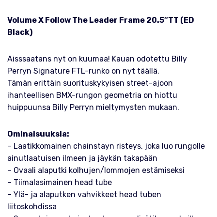
Volume X Follow The Leader Frame 20.5″
TT (ED
Black)
Aisssaatans nyt on kuumaa! Kauan odotettu Billy
Perryn Signature FTL-runko on nyt täällä.
Tämän erittäin suorituskykyisen street-ajoon
ihanteellisen BMX-rungon geometria on hiottu
huippuunsa Billy Perryn mieltymysten mukaan.
Ominaisuuksia:
– Laatikkomainen chainstayn risteys, joka luo rungolle
ainutlaatuisen ilmeen ja jäykän takapään
– Ovaali alaputki kolhujen/lommojen estämiseksi
– Tiimalasimainen head tube
– Ylä- ja alaputken vahvikkeet head tuben
liitoskohdissa