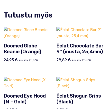
Tutustu myös
Doomed Globe
Éclat Chocolate Bar
Beanie (Orange)
9″ (musta, 25,4mm)
24,95
€
78,89
€
sis alv 25,5%
sis alv 25,5%
Doomed Eye Hood
Éclat Shogun Grips
(M – Gold)
(Black)