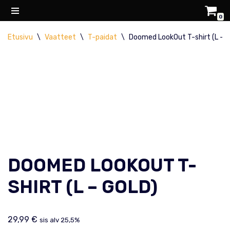
0
Siirry
Etusivu
\
Vaatteet
\
T-paidat
\
Doomed LookOut T-shirt (L – G
suoraan
sisältöön
DOOMED LOOKOUT T-
SHIRT (L – GOLD)
29,99
€
sis alv 25,5%