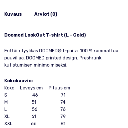
Kuvaus
Arviot (0)
Doomed LookOut T-shirt (L – Gold)
Erittäin tyylikäs DOOMED® t-paita. 100 % kammattua
puuvillaa. DOOMED printed design. Preshrunk
kutistumisen minimoimiseksi.
Kokokaavio:
Koko Leveys cm Pituus cm
S 46 71
M 51 74
L 56 76
XL 61 79
XXL 66 81