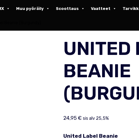
MX
Muu pyöräily
Scoottaus
Vaatteet
Tarvik
el Beanie (Burgundy)
UNITED
BEANIE
(BURGU
24,95
€
sis alv 25,5%
United Label Beanie