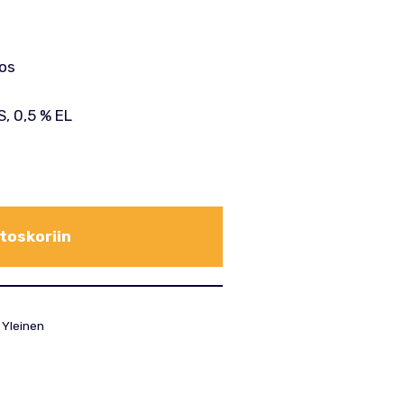
los
S, 0,5 % EL
toskoriin
,
Yleinen