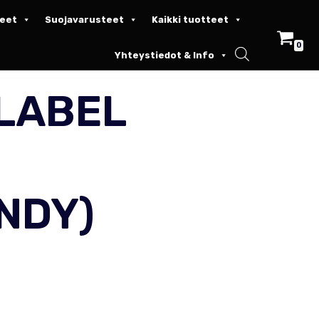
keet
Suojavarusteet
Kaikki tuotteet
0
Yhteystiedot & Info
 LABEL
NDY)