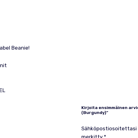
abel Beanie!
nit
 EL
Kirjoita ensimmäinen arvi
(Burgundy)”
Sähköpostiosoitettasi e
merkitty
*