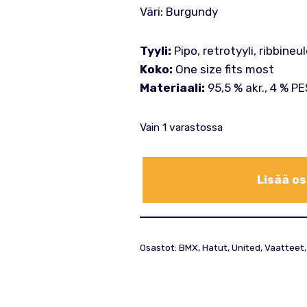
Väri: Burgundy
Tyyli:
Pipo, retrotyyli, ribbineu
Koko:
One size fits most
Materiaali:
95,5 % akr., 4 % PE
Vain 1 varastossa
Lisää os
Osastot:
BMX
,
Hatut
,
United
,
Vaatteet