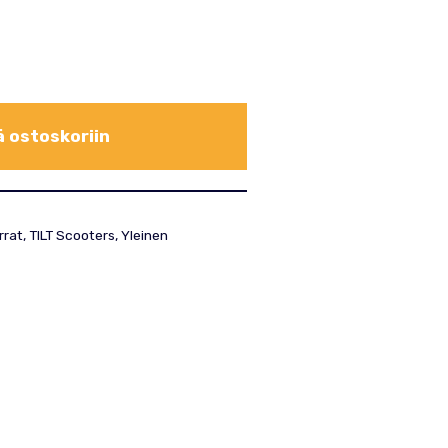
ä ostoskoriin
rrat
,
TILT Scooters
,
Yleinen