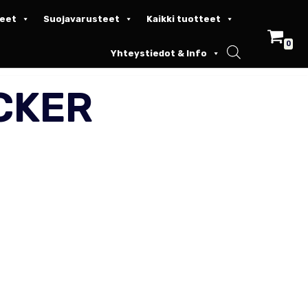
keet
Suojavarusteet
Kaikki tuotteet
0
Yhteystiedot & Info
ICKER