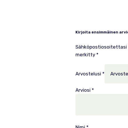
Kirjoita ensimmäinen arvi
Sähköpostiosoitettasi e
merkitty
*
Arvostelusi
*
Arviosi
*
Nimi
*