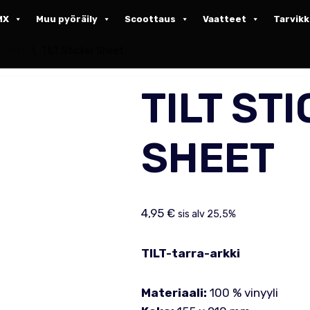
MX
Muu pyöräily
Scoottaus
Vaatteet
Tarvik
Tarrat
\
TILT Sticker Sheet
TILT ST
SHEET
4,95
€
sis alv 25,5%
TILT-tarra-arkki
Materiaali:
100 % vinyyli