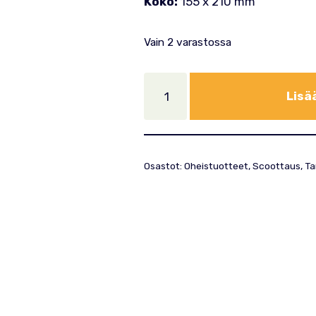
Koko:
155 x 210 mm
Vain 2 varastossa
Lisä
Osastot:
Oheistuotteet
,
Scoottaus
,
Ta