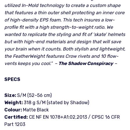
utilized In-Mold technology to create a custom shape
that features a thin outer shell protecting an inner core
of high-density EPS foam. This tech insures a low-
profile fit with a high strength-to-weight ratio. We
wanted to replicate the styling and fit of ‘skate’ helmets
but with high-end materials and design that will save
your brain when it counts. Both stylish and lightweight,
the FeatherWeight features Crow rivets and 10 flow-
vents keeps you cool.” –
The Shadow Conspiracy
–
SPECS
Size:
S/M (52–56 cm)
Weight:
318 g S/M (stated by Shadow)
Colour:
Matte Black
Certified:
CE NF EN 1078+A1:02,2013 / CPSC 16 CFR
Part 1203