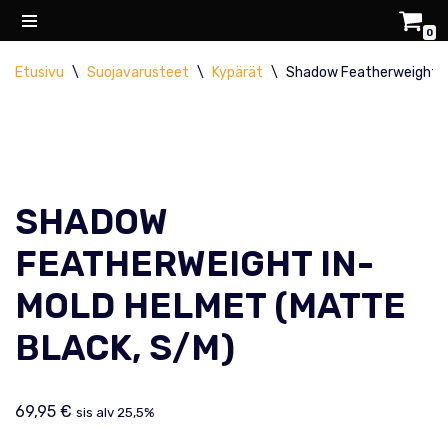
0
Siirry
Etusivu
\
Suojavarusteet
\
Kypärät
\
Shadow Featherweight In
suoraan
sisältöön
SHADOW
FEATHERWEIGHT IN-
MOLD HELMET (MATTE
BLACK, S/M)
69,95
€
sis alv 25,5%