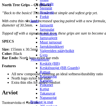
Bar endit
North Tree Grips – G4 (Black)
Stemmit
Headsetit
”Back to the basics! This is our most simple and softest grip yet.
Forkit
With extra thin ribs and increased spacing paired with a new formula,
Jarrut
diameter of 30.5mm.
Jarrusetit
Jarrupalat
Topped off with a signature tree icon, these grips are sure to become
Jarrukahvat
Jarruvaijerit
SPECS
Muut jarruosat
Jarrukiinnikkeet
Size:
155mm x 30.5mm
Vaijereiden päätyholkit
Color:
Black
Gyro
Bar Ends:
North logo nylon bar ends
Voimansiirto
Keskiöt (BB)
Features
Keskiösuojat (BB Guards)
Rattaat
All new compound, ensuring an ideal softness/durability ratio
Ratassuojat
North logo nylon bar ends
Kammet
Extra thin ribs for added comfort
Polkimet
Ketjut
Arviot
Takanavat
Napasuojat
Renkaat ja osat
Tuotearvioita ei vielä ole.