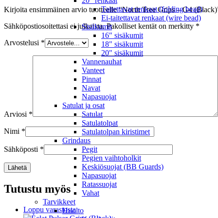
20" renkaat
Taitettavat renkaat (folding bead)
Kirjoita ensimmäinen arvio tuotteelle “North Tree Grips – G4 (Black)
Ei-taitettavat renkaat (wire bead)
Sähköpostiosoitettasi ei julkaista.
Pakolliset kentät on merkitty
*
Sisäkumit
16″ sisäkumit
Arvostelusi
*
18" sisäkumit
20" sisäkumit
Vannenauhat
Vanteet
Pinnat
Navat
Napasuojat
Satulat ja osat
Arviosi
*
Satulat
Satulatolpat
Nimi
*
Satulatolpan kiristimet
Grindaus
Sähköposti
*
Pegit
Pegien vaihtoholkit
Keskiösuojat (BB Guards)
Napasuojat
Ratassuojat
Tutustu myös
Vahat
Tarvikkeet
Loppu varastosta
Huolto