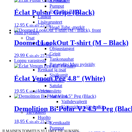
Kemikaalit
Pumput
Éclat Pulsar Grips (Black)
Työkalut | BMX
Laukut
Lisävarusteet
12,95
€
sis alv 25,5%
Head Tube -merkit
Muu pyöräily
Osat
Doomed LookOut T-shirt (M – Black)
Ohjaus
Ohjaustangot
Gripit
29,99
€
sis alv 25,5%
Tankonauhat
Loppu varastosta
Bar endit | Muu pyöräily
Renkaat ja osat
Sisäkumit
Éclat Venom Peg 4.8″ (White)
Satulat ja osat
Satulat
19,95
€
Voimansiirto
sis alv 25,5%
Vaihteisto
Vaihdevaijerit
Vaijereiden päätyholkit
Demolition Bi-Polar V2 4.5″ Peg (Blac
Tarvikkeet
Huolto
18,95
€
sis alv 25,5%
Kemikaalit
Pumput
ILMAINEN TOIMITUS YLI 100 € TILAUKSIIN