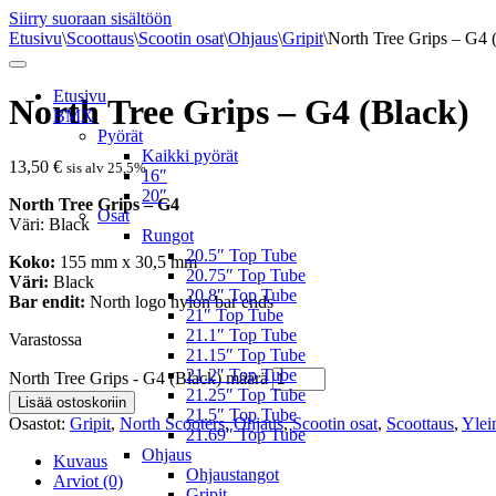
Siirry suoraan sisältöön
Etusivu
\
Scoottaus
\
Scootin osat
\
Ohjaus
\
Gripit
\
North Tree Grips – G4 
Etusivu
North Tree Grips – G4 (Black)
BMX
Pyörät
Kaikki pyörät
13,50
€
sis alv 25,5%
16″
20″
North Tree Grips – G4
Osat
Väri: Black
Rungot
20.5″ Top Tube
Koko:
155 mm x 30,5 mm
20.75″ Top Tube
Väri:
Black
20.8″ Top Tube
Bar endit:
North logo nylon bar ends
21″ Top Tube
21.1″ Top Tube
Varastossa
21.15″ Top Tube
21.2″ Top Tube
North Tree Grips - G4 (Black) määrä
21.25″ Top Tube
Lisää ostoskoriin
21.5″ Top Tube
Osastot:
Gripit
,
North Scooters
,
Ohjaus
,
Scootin osat
,
Scoottaus
,
Ylei
21.69″ Top Tube
Ohjaus
Kuvaus
Ohjaustangot
Arviot (0)
Gripit