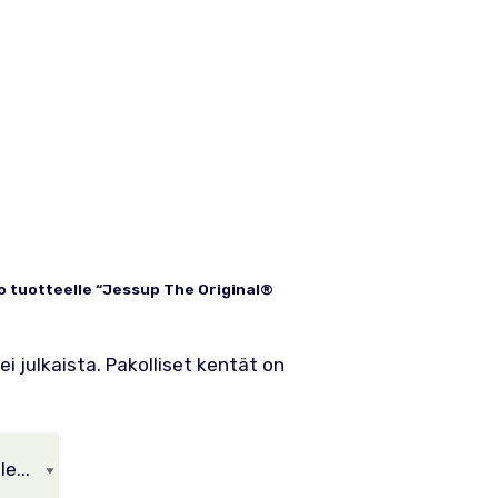
o tuotteelle “Jessup The Original®
i julkaista.
Pakolliset kentät on