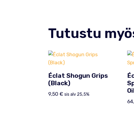
Tutustu myö
Éclat Shogun Grips
Éc
(Black)
Sp
Oi
9,50
€
sis alv 25,5%
64