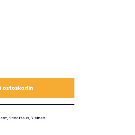
ä ostoskoriin
osat
,
Scoottaus
,
Yleinen