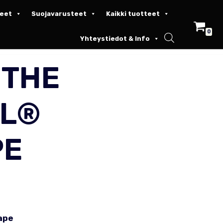
keet
Suojavarusteet
Kaikki tuotteet
0
Yhteystiedot & Info
 THE
AL®
PE
ape