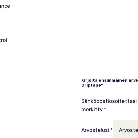
ance
rol
Kirjoita ensimmäinen arvi
Griptape”
Sähköpostiosoitettasi e
merkitty
*
Arvostelusi
*