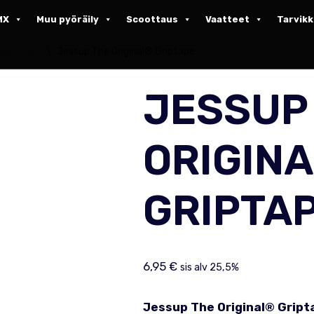
MX
Muu pyöräily
Scoottaus
Vaatteet
Tarvik
ippiteipit
\
Jessup The Original® Griptape
JESSUP
ORIGIN
GRIPTA
6,95
€
sis alv 25,5%
Jessup The Original® Gript