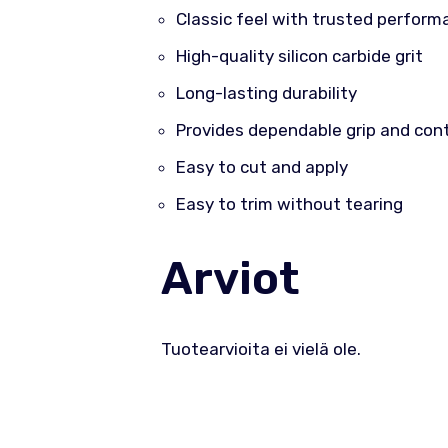
Classic feel with trusted perform
High-quality silicon carbide grit
Long-lasting durability
Provides dependable grip and cont
Easy to cut and apply
Easy to trim without tearing
Arviot
Tuotearvioita ei vielä ole.