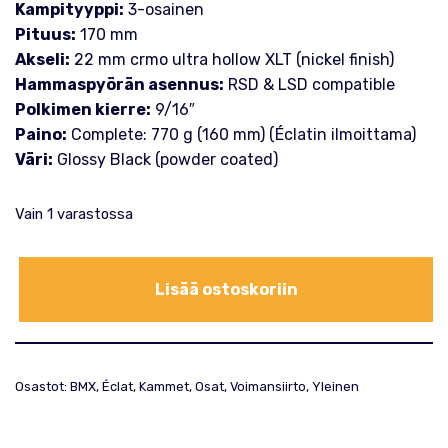
Kampityyppi:
3-osainen
Pituus:
170 mm
Akseli:
22 mm crmo ultra hollow XLT (nickel finish)
Hammaspyörän asennus:
RSD & LSD compatible
Polkimen kierre:
9/16″
Paino:
Complete: 770 g (160 mm) (Éclatin ilmoittama)
Väri:
Glossy Black (powder coated)
Vain 1 varastossa
Lisää ostoskoriin
Osastot:
BMX
,
Éclat
,
Kammet
,
Osat
,
Voimansiirto
,
Yleinen