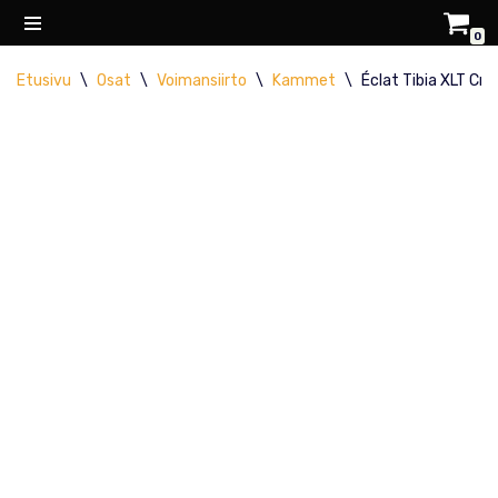
0
Siirry
Etusivu
\
Osat
\
Voimansiirto
\
Kammet
\
Éclat Tibia XLT Cra
suoraan
sisältöön