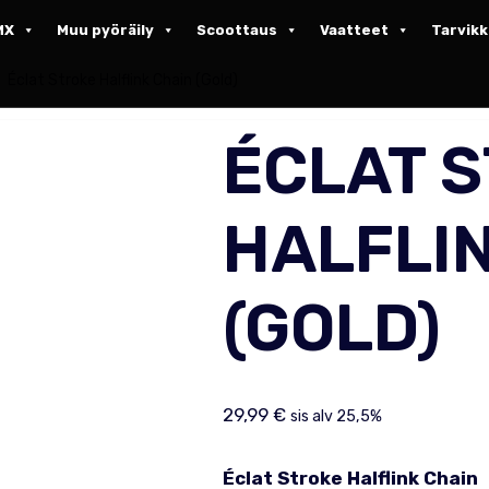
MX
Muu pyöräily
Scoottaus
Vaatteet
Tarvik
Éclat Stroke Halflink Chain (Gold)
ÉCLAT 
HALFLI
(GOLD)
29,99
€
sis alv 25,5%
Éclat Stroke Halflink Chain