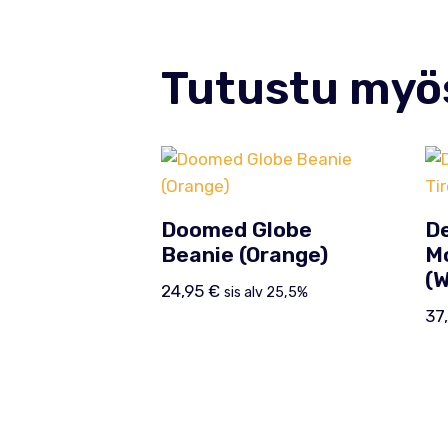
Tutustu myö
Doomed Globe
De
Beanie (Orange)
M
(W
24,95
€
sis alv 25,5%
37