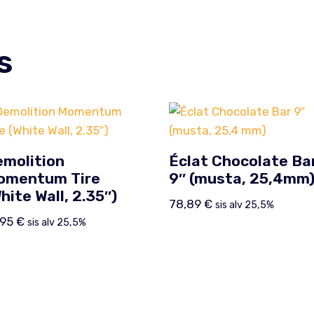
s
molition
Éclat Chocolate Ba
omentum Tire
9″ (musta, 25,4mm
hite Wall, 2.35″)
78,89
€
sis alv 25,5%
,95
€
sis alv 25,5%