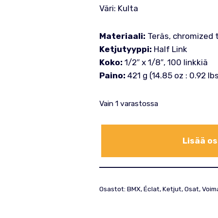
Väri: Kulta
Materiaali:
Teräs, chromized 
Ketjutyyppi:
Half Link
Koko:
1/2″ x 1/8″, 100 linkkiä
Paino:
421 g (14.85 oz : 0.92 lb
Vain 1 varastossa
Lisää os
Osastot:
BMX
,
Éclat
,
Ketjut
,
Osat
,
Voima