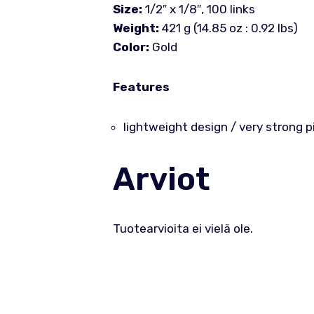
Size:
1/2″ x 1/8″, 100 links
Weight:
421 g (14.85 oz : 0.92 lbs)
Color:
Gold
Features
lightweight design / very strong p
Arviot
Tuotearvioita ei vielä ole.