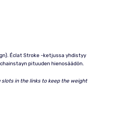
gn). Éclat Stroke -ketjussa yhdistyy
en chainstayn pituuden hienosäädön.
g slots in the links to keep the weight