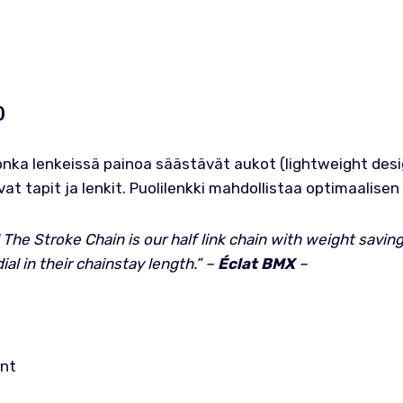
)
jonka lenkeissä painoa säästävät aukot (lightweight desi
vat tapit ja lenkit. Puolilenkki mahdollistaa optimaalis
g! The Stroke Chain is our half link chain with weight savin
al in their chainstay length.” –
Éclat BMX
–
ent