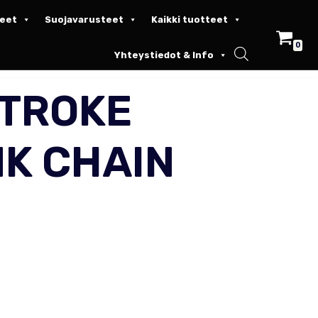
keet
Suojavarusteet
Kaikki tuotteet
0
Yhteystiedot & Info
STROKE
NK CHAIN