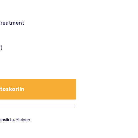
treatment
s)
toskoriin
nsiirto
,
Yleinen