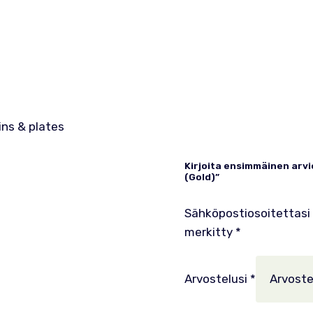
ins & plates
Kirjoita ensimmäinen arvio
(Gold)”
Sähköpostiosoitettasi e
merkitty
*
Arvostelusi
*