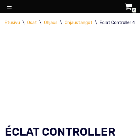
0
Siirry
Etusivu
\
Osat
\
Ohjaus
\
Ohjaustangot
\
Éclat Controller 4p
suoraan
sisältöön
ÉCLAT CONTROLLER