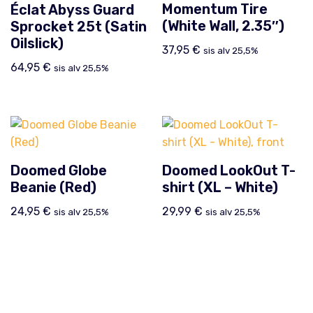
Momentum Tire
Éclat Abyss Guard
(White Wall, 2.35″)
Sprocket 25t (Satin
Oilslick)
37,95
€
sis alv 25,5%
64,95
€
sis alv 25,5%
Doomed Globe
Doomed LookOut T-
Beanie (Red)
shirt (XL – White)
24,95
€
29,99
€
sis alv 25,5%
sis alv 25,5%