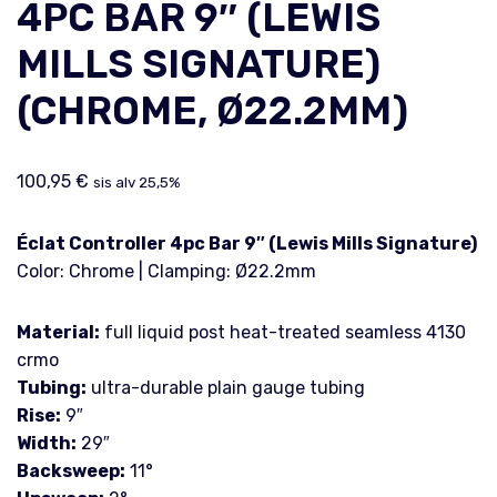
4PC BAR 9″ (LEWIS
MILLS SIGNATURE)
(CHROME, Ø22.2MM)
100,95
€
sis alv 25,5%
Éclat Controller 4pc Bar 9″ (Lewis Mills Signature)
Color: Chrome | Clamping: Ø22.2mm
Material:
full liquid post heat-treated seamless 4130
crmo
Tubing:
ultra-durable plain gauge tubing
Rise:
9″
Width:
29″
Backsweep:
11°