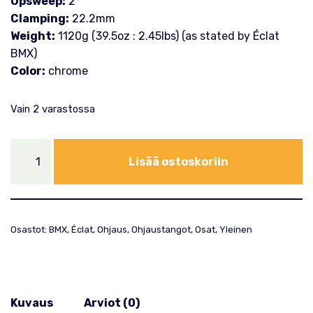
Upsweep:
2°
Clamping:
22.2mm
Weight:
1120g (39.5oz : 2.45lbs) (as stated by Éclat
BMX)
Color:
chrome
Vain 2 varastossa
Lisää ostoskoriin
Osastot:
BMX
,
Éclat
,
Ohjaus
,
Ohjaustangot
,
Osat
,
Yleinen
Kuvaus
Arviot (0)