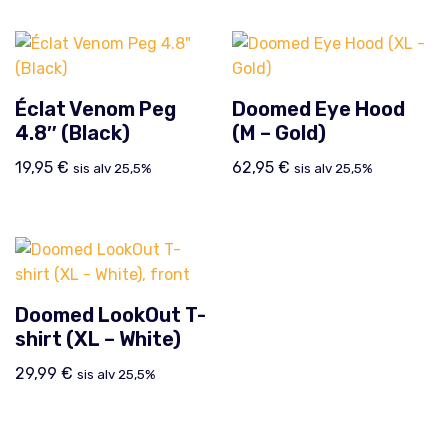
Éclat Venom Peg
Doomed Eye Hood
4.8″ (Black)
(M – Gold)
19,95
€
62,95
€
sis alv 25,5%
sis alv 25,5%
Doomed LookOut T-
shirt (XL – White)
29,99
€
sis alv 25,5%