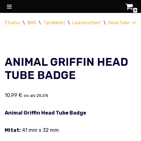
0
Siirry
Etusivu
\
BMX
\
Tarvikkeet
\
Lisävarusteet
\
Head Tube -mer
suoraan
sisältöön
ANIMAL GRIFFIN HEAD
TUBE BADGE
10,99
€
sis alv 25,5%
Animal Griffin Head Tube Badge
Mitat:
41 mm x 32 mm