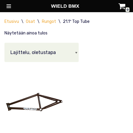
0
Siirry
Etusivu
\
Osat
\
Rungot
\
21.1″ Top Tube
suoraan
sisältöön
Näytetään ainoa tulos